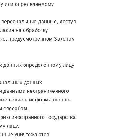
му или определяемому
 персональные данные, доступ
ласия на обработку
дке, предусмотренном Законом
х данных определенному лицу
сональных данных
ми данными неограниченного
азмещение в информационно-
м способом.
рию иностранного государства
му лицу.
анные уничтожаются