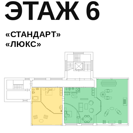
Офис продаж расположен в центр города
Челябинска: г. Челябинск, ул. Труда, д. 156
+7 (351) 278–88–83
apart@uzor74.ru
ЗАКАЗАТЬ ЗВОНОК