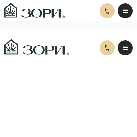
+7 (351) 278–88–83
≡
≡
«Уральские Зори» — основная
«Милан» Корпус №8
Территория
КОРПУС №8
Корпус «Милан»